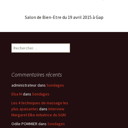
Salon de Bien-Etre du 19 avril 2015 à Gap
Rechercher :
Commentaires récents
administrateur
dans
Sondages
Elsa M
dans
Sondages
Les 4 techniques de massage les
plus apaisantes
dans
Interview
Margaret Elke initiatrice du SGM
Odile POMMIER
dans
Sondages