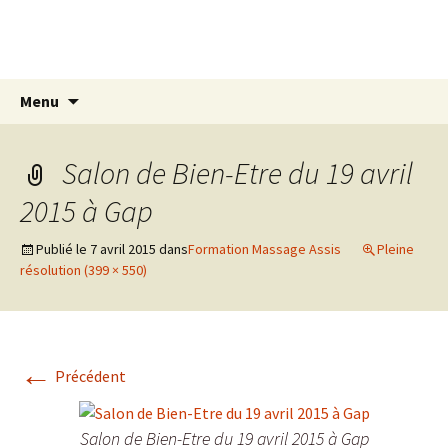
Aller
Centre Elzéard
au
Sensitive Gestalt Massage® (S.G.M.)
contenu
Recherc
Menu
Salon de Bien-Etre du 19 avril
2015 à Gap
Publié le
7 avril 2015
dans
Formation Massage Assis
Pleine
résolution (399 × 550)
←
Précédent
Salon de Bien-Etre du 19 avril 2015 à Gap