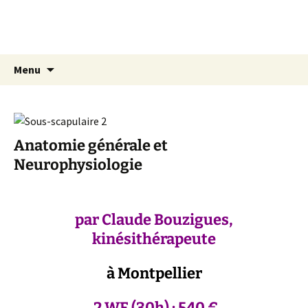
Aller
Centre Elzéard
au
Sensitive Gestalt Massage® (S.G.M.)
contenu
Recherc
Menu
Anatomie générale et
Neurophysiologie
par Claude Bouzigues,
kinésithérapeute
à Montpellier
2 WE (30h) : 540 €