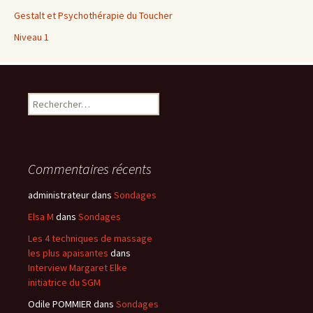
Gestalt et Psychothérapie du Toucher
Niveau 1
Rechercher :
Commentaires récents
administrateur
dans
Sondages
Elsa M
dans
Sondages
Les 4 techniques de massage
les plus apaisantes
dans
Interview Margaret Elke
initiatrice du SGM
Odile POMMIER
dans
Sondages