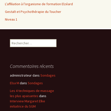
L’affiliation à l’organisme de formation Elzéard
Gestalt et Psychothérapie du Toucher
Niveau 1
Rechercher :
Commentaires récents
administrateur
dans
Sondages
Elsa M
dans
Sondages
Les 4 techniques de massage
les plus apaisantes
dans
Interview Margaret Elke
initiatrice du SGM