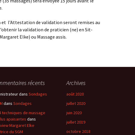
que (35 massages) sera envoyée 15 jours avant le
e.
n et l’Attestation de validation seront remises au
’obtenir la validation de praticien (ne) en Sit-
argaret Elke) ou Massage assis.
mentaires récents
Archives
nistrateur
dans
Sondages
août 2020
 M
dans
Sondages
juillet 2020
4 techniques de massage
juin 2020
plus apaisantes
dans
juillet 2019
rview Margaret Elke
octobre 2018
iatrice du SGM