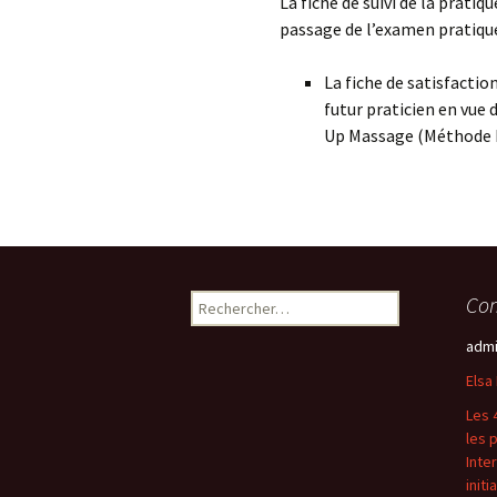
La fiche de suivi de la prati
passage de l’examen pratiqu
La fiche de satisfactio
futur praticien en vue d
Up Massage (Méthode M
Rechercher :
Com
admi
Elsa
Les 
les 
Inte
init