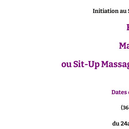
Initi
ation au
Ma
ou Sit-Up Massa
Dates 
(36
du 24a