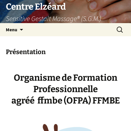
Aller
Centre Elzéard
au
Sensitive Gestalt Massage® (S.G.M.)
contenu
Recherc
Menu
Présentation
Organisme de Formation
Professionnelle
agréé ffmbe (OFPA) FFMBE