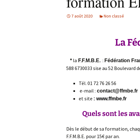
formation E
« femme encein
RETRAITE EN CE
Naturopathie sur la
: Sophrologie & Se
7 août 2020
Non classé
maladie de Lyme
Gestalt Massage
Notions de Ges
Santé Bien-être
Pourquoi le ma
prénatal ?
La Fé
La respiration 
Sensitive Gesta
la
:
*
F.F.M.B.E.
Fédération Fra
Massage®
588 6730033 sise au 52 Boulevard d
Tél. 01 72 76 26 56
e-mail :
contact@ffmbe.fr
et site
:
www.ffmbe.fr
Quels sont les av
Dès le début de sa formation, chaq
F.F.M.B.E. pour 15€ par an.