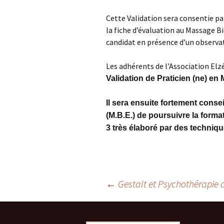
Cette Validation sera consentie pa
la fiche d’évaluation au Massage B
candidat en présence d’un observa
Les adhérents de l’Association Elz
Validation de Praticien (ne) en
Il sera ensuite fortement conse
(M.B.E.) de poursuivre la form
3 très élaboré par des techniq
Navigation
←
Gestalt et Psychothérapie 
des