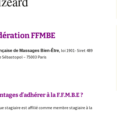
lzéard
te »
Gestalt Massage®
Sondag
VENNES
nsitive
Massage du ventre
®
talt
Niveau 2 en Sensitive
« Navarro »
Gestalt Massage®
ssage
Anatomie générale et
Niveau 3 Sensitive
Neurophysiologie
dération FFMBE
Gestalt Massage®
en
Gestalt et
lt
Supervisions des
Psychothérapie du
, loi 1901- Siret 489
nçaise de Massages Bien-Être
Praticiens(nes) MBE et
Toucher
SGM
e Sébastopol – 75003 Paris
antages
d’adhérer à
la F.F.M.B.E ?
ue stagiaire est affilié comme membre stagiaire à la