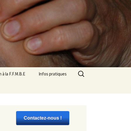
Rechercher :
on à la F.F.M.B.E
Infos pratiques
ation
iations de
sme de formation
Contactez-nous !
nages