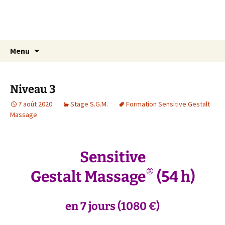
Aller
Centre Elzéard
au
Sensitive Gestalt Massage® (S.G.M.)
contenu
Recherc
Menu
Niveau 3
7 août 2020
Stage S.G.M.
Formation Sensitive Gestalt
Massage
Sensitive
®
Gestalt Massage
(54 h)
en 7 jours (1080 €)