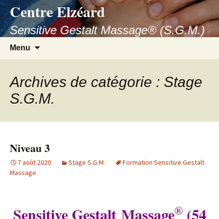
Aller
Centre Elzéard
au
Sensitive Gestalt Massage® (S.G.M.)
contenu
Recherc
Menu
Archives de catégorie : Stage
S.G.M.
Niveau 3
7 août 2020
Stage S.G.M.
Formation Sensitive Gestalt
Massage
®
Sensitive Gestalt Massage
(54