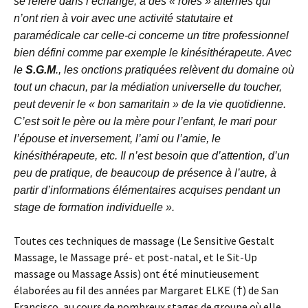
se réfère dans l’échange, à des « rôles » alternés qui
n’ont rien à voir avec une activité statutaire et
paramédicale car celle-ci concerne un titre professionnel
bien défini comme par exemple le kinésithérapeute. Avec
le
S.G.M
., les onctions pratiquées relèvent du domaine où
tout un chacun, par la médiation universelle du toucher,
peut devenir le « bon samaritain » de la vie quotidienne.
C’est soit le père ou la mère pour l’enfant, le mari pour
l’épouse et inversement, l’ami ou l’amie, le
kinésithérapeute, etc. Il n’est besoin que d’attention, d’un
peu de pratique, de beaucoup de présence à l’autre, à
partir d’informations élémentaires acquises pendant un
stage de formation individuelle ».
Toutes ces techniques de massage (Le Sensitive Gestalt
Massage, le Massage pré- et post-natal, et le Sit-Up
massage ou Massage Assis) ont été minutieusement
élaborées au fil des années par Margaret ELKE (†) de San
Francisco, au cours de nombreux stages de groupe où elle