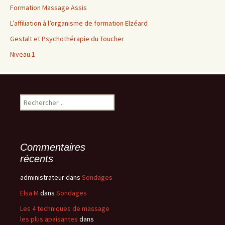
Formation Massage Assis
L’affiliation à l’organisme de formation Elzéard
Gestalt et Psychothérapie du Toucher
Niveau 1
Rechercher :
Commentaires
récents
administrateur
dans
Sondages
Elsa M
dans
Sondages
Les 4 techniques de massage
les plus apaisantes
dans