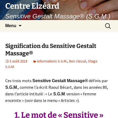
Aller
Centre Elzéard
au
Sensitive Gestalt Massage® (S.G.M.)
contenu
Recherc
Menu
Signification du Sensitive Gestalt
Massage®
3 août 2018
Informations S.G.M.
,
Non classé
,
Stage
S.G.M.
Ces trois mots
définis par
Sensitive Gestalt Massage
®
, comme l’a écrit Raoul Bécart, dans les années 80,
S.G.M.
dans l’article intitulé : « Le
. version « femme
S.G.M
enceinte » (voir dans le menu « Articles »).
1. Le mot de «
Sensitive »