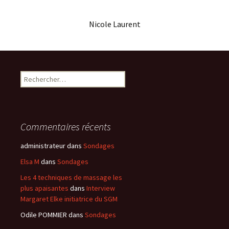
Nicole Laurent
Rechercher :
Commentaires récents
administrateur
dans
Sondages
Elsa M
dans
Sondages
Les 4 techniques de massage les
plus apaisantes
dans
Interview
Margaret Elke initiatrice du SGM
Odile POMMIER
dans
Sondages