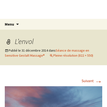
Aller
Centre Elzéard
au
Sensitive Gestalt Massage® (S.G.M.)
contenu
Recherc
Menu
L’envol
Publié le
31 décembre 2014
dans
Séance de massage en
Sensitive Gestalt Massage®
Pleine résolution (822 × 550)
→
Suivant