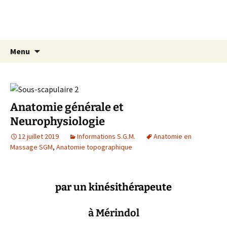
Aller
Centre Elzéard
au
Sensitive Gestalt Massage® (S.G.M.)
contenu
Recherc
Menu
Anatomie générale et
Neurophysiologie
12 juillet 2019
Informations S.G.M.
Anatomie en
Massage SGM
,
Anatomie topographique
par un kinésithérapeute
à Mérindol