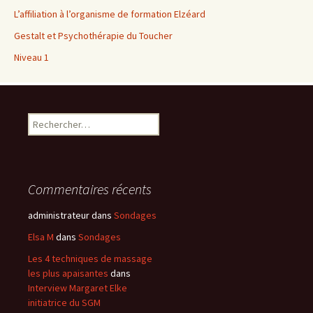
L’affiliation à l’organisme de formation Elzéard
Gestalt et Psychothérapie du Toucher
Niveau 1
Rechercher :
Commentaires récents
administrateur
dans
Sondages
Elsa M
dans
Sondages
Les 4 techniques de massage
les plus apaisantes
dans
Interview Margaret Elke
initiatrice du SGM