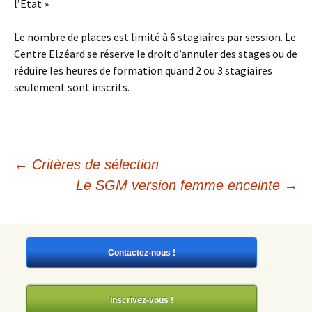
l’Etat »
Le nombre de places est limité à 6 stagiaires par session. Le
Centre Elzéard se réserve le droit d’annuler des stages ou de
réduire les heures de formation quand 2 ou 3 stagiaires
seulement sont inscrits.
Navigation
←
Critères de sélection
Le SGM version femme enceinte
→
des
articles
Contactez-nous !
Inscrivez-vous !