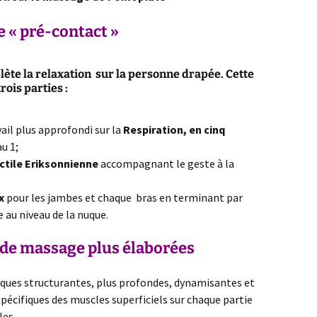
e
« pré-contact »
lète la relaxation sur la personne drapée. Cette
ois parties :
vail plus approfondi sur la
Respiration, en cinq
au 1;
actile Eriksonnienne
accompagnant le geste à la
x
pour les jambes et chaque bras en terminant par
e au niveau de la nuque.
de massage
plus élaborées
iques structurantes, plus profondes, dynamisantes et
spécifiques des muscles superficiels sur chaque partie
les.