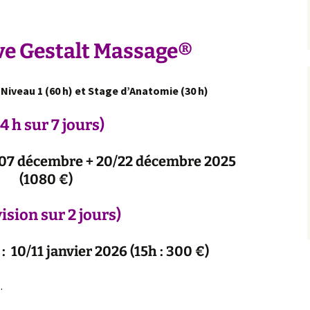
te »
Gestalt Massage®
Sondag
VENNES
nsitive
Massage du ventre
®
talt
Niveau 2 en Sensitive
« Navarro »
ive Gestalt Massage®
Gestalt Massage®
ssage
Anatomie générale et
Niveau 3 Sensitive
Neurophysiologie
, Niveau 1 (60 h)
et Stage d’Anatomie (30 h
)
Gestalt Massage®
en
Gestalt et
4 h sur 7 jours)
lt
Supervisions des
Psychothérapie du
Praticiens(nes) MBE et
Toucher
SGM
07 décembre + 20/22 décembre 2025
(1080 €)
ision sur 2 jours)
: 10/11 janvier 2026 (15h : 300 €)
.