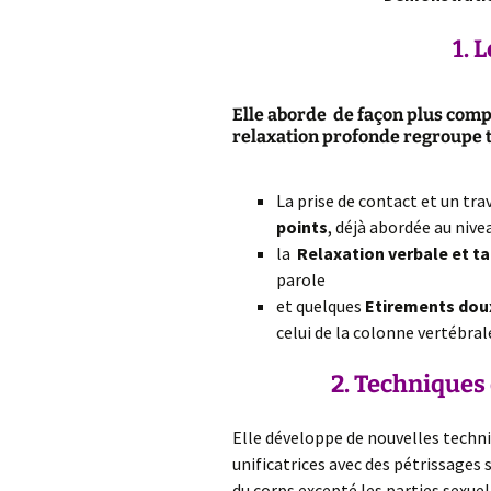
1. L
Elle aborde de façon plus comp
relaxation profonde regroupe tr
La prise de contact et un tra
points
, déjà abordée au nive
la
R
elaxation verbale et t
parole
et quelques
E
tirements dou
celui de la colonne vertébral
2. T
echniques
Elle développe de nouvelles techn
unificatrices avec des pétrissages 
du corps excepté les parties sexuel