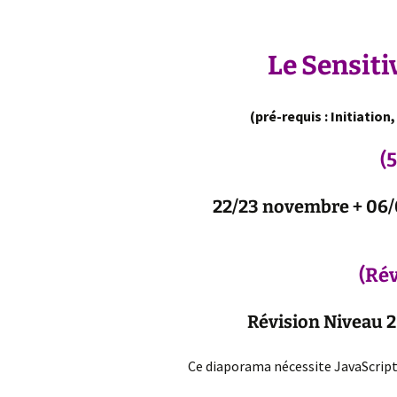
« femme encein
RETRAITE EN CE
Naturopathie sur la
: Sophrologie & Se
maladie de Lyme
Gestalt Massage
Notions de Ges
Le Sensit
Santé Bien-être
Pourquoi le ma
prénatal ?
(pré-requis : Initiation
La respiration 
(5
Sensitive Gesta
Massage®
22/23 novembre + 06/
(Rév
Révision Niveau 2 
Ce diaporama nécessite JavaScript