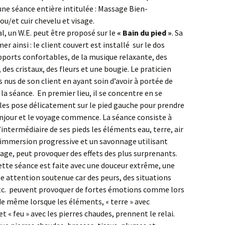
ne séance entière intitulée : Massage Bien-
ou/et cuir chevelu et visage.
l, un W.E. peut être proposé sur le
« Bain du pied »
. Sa
r ainsi : le client couvert est installé sur le dos
ports confortables, de la musique relaxante, des
, des cristaux, des fleurs et une bougie. Le praticien
s nus de son client en ayant soin d’avoir à portée de
la séance. En premier lieu, il se concentre en se
 les pose délicatement sur le pied gauche pour prendre
jour et le voyage commence. La séance consiste à
l’intermédiaire de ses pieds les éléments eau, terre, air
ar immersion progressive et un savonnage utilisant
ge, peut provoquer des effets des plus surprenants.
cette séance est faite avec une douceur extrême, une
ne attention soutenue car des peurs, des situations
etc. peuvent provoquer de fortes émotions comme lors
 de même lorsque les éléments, « terre » avec
e et « feu » avec les pierres chaudes, prennent le relai.