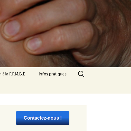
Rechercher :
on à la F.F.M.B.E
Infos pratiques
ation
iations de
sme de formation
Contactez-nous !
nages