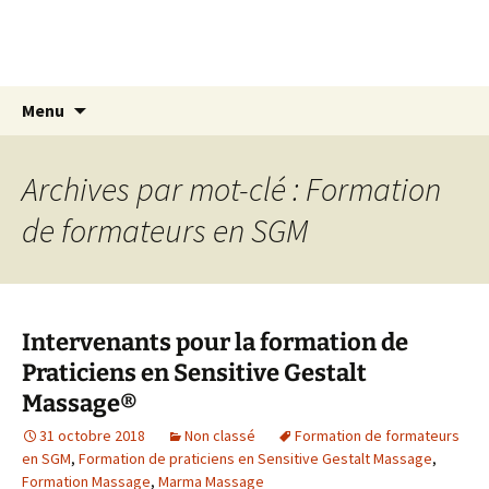
Aller
Centre Elzéard
au
Sensitive Gestalt Massage® (S.G.M.)
contenu
Recherc
Menu
Archives par mot-clé : Formation
de formateurs en SGM
Intervenants pour la formation de
Praticiens en Sensitive Gestalt
Massage®
31 octobre 2018
Non classé
Formation de formateurs
en SGM
,
Formation de praticiens en Sensitive Gestalt Massage
,
Formation Massage
,
Marma Massage