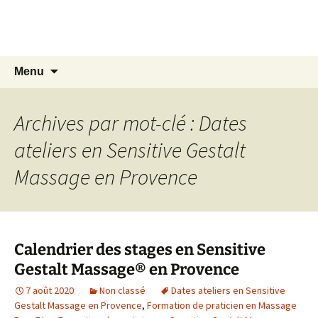
Aller
Centre Elzéard
au
Sensitive Gestalt Massage® (S.G.M.)
contenu
Recherc
Menu
Archives par mot-clé : Dates
ateliers en Sensitive Gestalt
Massage en Provence
Calendrier des stages en Sensitive
Gestalt Massage® en Provence
7 août 2020
Non classé
Dates ateliers en Sensitive
Gestalt Massage en Provence
,
Formation de praticien en Massage