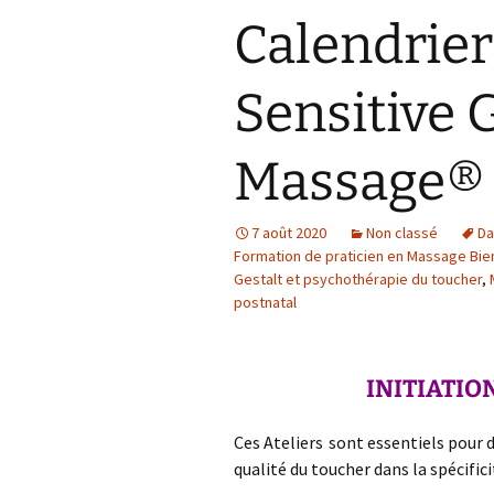
« femme encein
Calendrier
RETRAITE EN CE
Naturopathie sur la
: Sophrologie & Se
maladie de Lyme
Gestalt Massage
Notions de Ges
Sensitive 
Santé Bien-être
Pourquoi le ma
prénatal ?
Massage® 
La respiration 
Sensitive Gesta
Massage®
7 août 2020
Non classé
Da
Formation de praticien en Massage Bie
Gestalt et psychothérapie du toucher
,
postnatal
INITIATION 
Ces Ateliers
sont essentiels pour d
qualité du toucher dans la spécific