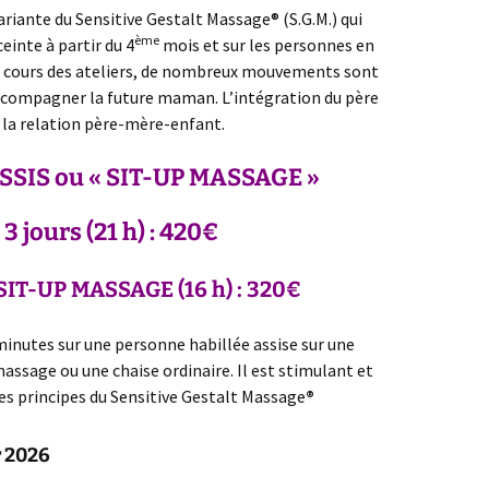
ariante du Sensitive Gestalt Massage® (S.G.M.) qui
ème
einte à partir du 4
mois et sur les personnes en
Au cours des ateliers, de nombreux mouvements sont
compagner la future maman. L’intégration du père
la relation père-mère-enfant.
SSIS ou
«
SIT-UP
MASSAGE
»
 3 jours (21 h) : 420€
IT-UP MASSAGE (16 h) : 320€
minutes sur une personne habillée assise sur une
assage ou une chaise ordinaire. Il est stimulant et
 les principes du Sensitive Gestalt Massage
®
r 2026