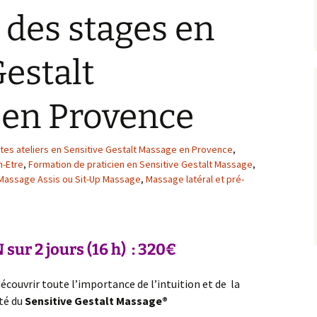
te »
Gestalt Massage®
Sondag
 des stages en
VENNES
nsitive
Massage du ventre
®
talt
Niveau 2 en Sensitive
« Navarro »
Gestalt Massage®
Gestalt
ssage
Anatomie générale et
Niveau 3 Sensitive
Neurophysiologie
Gestalt Massage®
en Provence
en
Gestalt et
lt
Supervisions des
Psychothérapie du
Praticiens(nes) MBE et
Toucher
SGM
tes ateliers en Sensitive Gestalt Massage en Provence
,
n-Etre
,
Formation de praticien en Sensitive Gestalt Massage
,
Massage Assis ou Sit-Up Massage
,
Massage latéral et pré-
sur 2 jours (16 h) : 320€
écouvrir toute l’importance de l’intuition et de la
ité du
Sensitive Gestalt Massage®