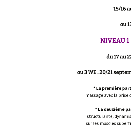
15/16 a
ou 1
NIVEAU 1 s
du 17 au 2
ou 3 WE : 20/21 septem
* La première part
massage avec la prise d
* La deuxième pa
structurante, dynamis
sur les muscles superf