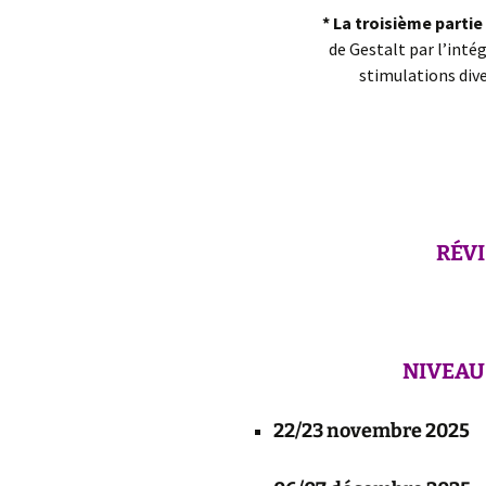
* La troisième partie
de Gestalt
par l’inté
stimulations div
RÉV
NIVEAU
22/23 novembre 2025